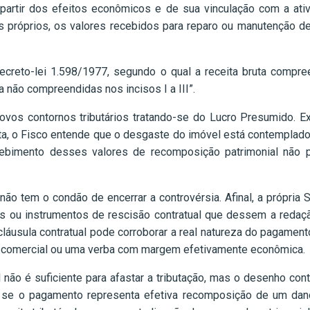
a partir dos efeitos econômicos e de sua vinculação com a ati
is próprios, os valores recebidos para reparo ou manutenção d
creto-lei 1.598/1977, segundo o qual a receita bruta compree
ca não compreendidas nos incisos I a III”.
ovos contornos tributários tratando-se do Lucro Presumido. Ex
uta, o Fisco entende que o desgaste do imóvel está contemplad
cebimento desses valores de recomposição patrimonial não 
o tem o condão de encerrar a controvérsia. Afinal, a própria 
s ou instrumentos de rescisão contratual que dessem a redaçã
cláusula contratual pode corroborar a real natureza do pagame
comercial ou uma verba com margem efetivamente econômica.
l não é suficiente para afastar a tributação, mas o desenho co
o, se o pagamento representa efetiva recomposição de um da