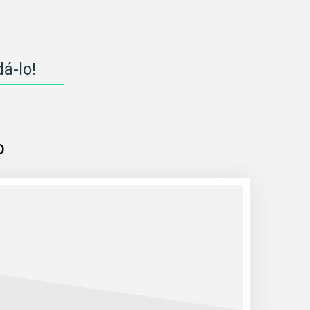
á-lo!
o