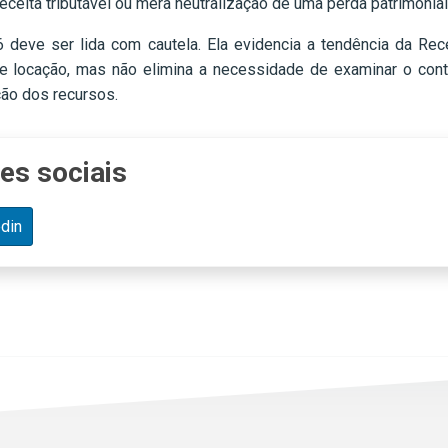
eceita tributável ou mera neutralização de uma perda patrimonial
 deve ser lida com cautela. Ela evidencia a tendência da Rece
de locação, mas não elimina a necessidade de examinar o contr
ção dos recursos.
es sociais
din