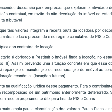
reacendeu discussão para empresas que exploram a atividade de
scisão contratual, em razão da não devolução do imóvel no esta
ta tributável
que tais valores integram a receita bruta da locadora, por deco
rantes no lucro presumido e no regime cumulativo de PIS e Cof
pica dos contratos de locação.
catário é obrigado a “restituir o imóvel, finda a locação, no e
iso III). Assim, prevendo uma situação concreta em que essa o
s à reparação e manutenção ou recomposição do imóvel às co
ploração econômica (locações futuras).
nte na qualificação jurídica desse pagamento. Para o contribuinte
a recomposição de um patrimônio anteriormente deteriorado. 
nem receita propriamente dita para fins de PIS e Cofins.
a mais ampla para a classificação dos valores. Para o Fisco, ai